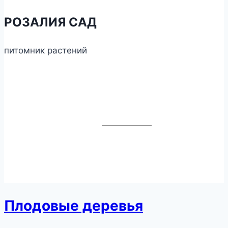
РОЗАЛИЯ САД
питомник растений
8 (926) 888-84-00
Весь каталог
Заказать звонок
О питомнике
Доставка и оплата
55.356762, 38.368324
Вопросы и ответы
Схема проезда
Гарантии
Контакты
Политика конфиденциальности
© 2026, Розалия Сад. Все
права защищены.
Плодовые деревья