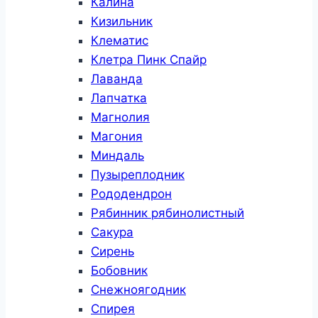
Калина
Кизильник
Клематис
Клетра Пинк Спайр
Лаванда
Лапчатка
Магнолия
Магония
Миндаль
Пузыреплодник
Рододендрон
Рябинник рябинолистный
Сакура
Сирень
Бобовник
Снежноягодник
Спирея