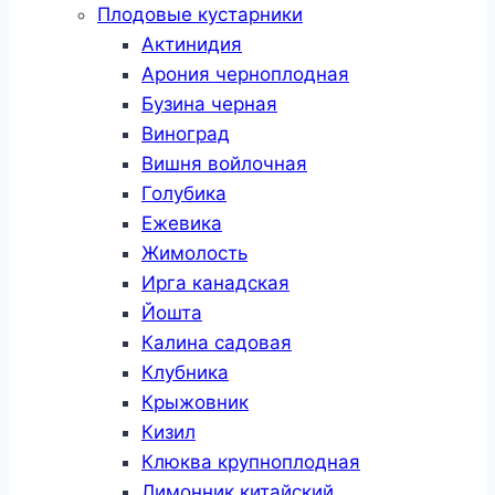
Плодовые кустарники
Актинидия
Арония черноплодная
Бузина черная
Виноград
Вишня войлочная
Голубика
Ежевика
Жимолость
Ирга канадская
Йошта
Калина садовая
Клубника
Крыжовник
Кизил
Клюква крупноплодная
Лимонник китайский