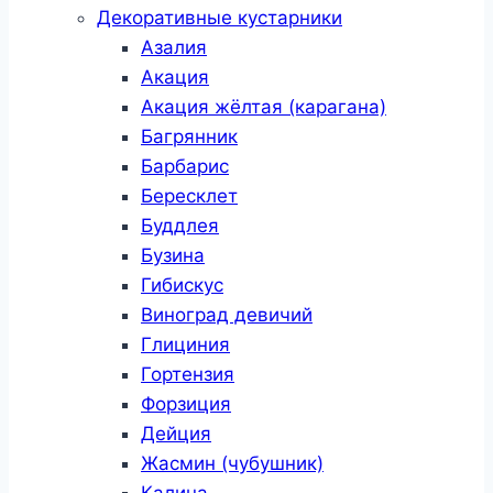
Декоративные кустарники
Азалия
Акация
Акация жёлтая (карагана)
Багрянник
Барбарис
Бересклет
Буддлея
Бузина
Гибискус
Виноград девичий
Глициния
Гортензия
Форзиция
Дейция
Жасмин (чубушник)