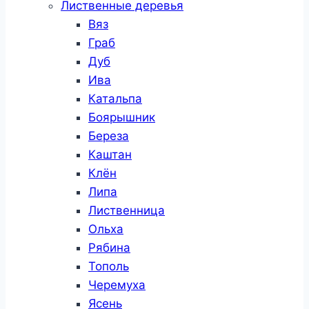
Лиственные деревья
Вяз
Граб
Дуб
Ива
Катальпа
Боярышник
Береза
Каштан
Клён
Липа
Лиственница
Ольха
Рябина
Тополь
Черемуха
Ясень