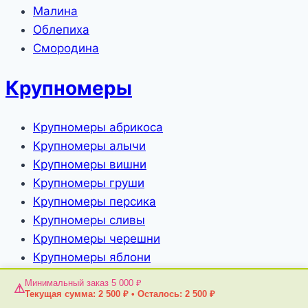
Малина
Облепиха
Смородина
Крупномеры
Крупномеры абрикоса
Крупномеры алычи
Крупномеры вишни
Крупномеры груши
Крупномеры персика
Крупномеры сливы
Крупномеры черешни
Крупномеры яблони
Плодовые крупномеры
Минимальный заказ 5 000 ₽
⚠
Хвойные крупномеры
Текущая сумма:
2 500
₽
•
Осталось:
2 500
₽