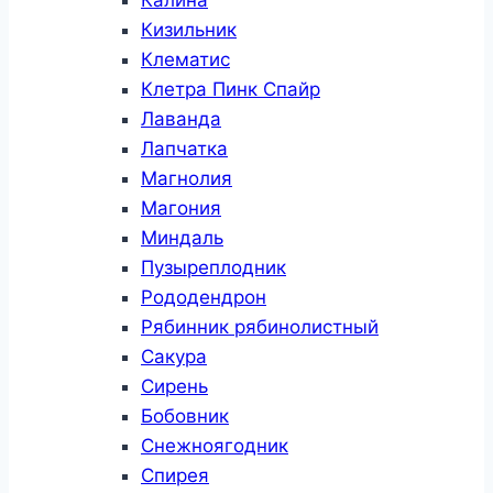
Калина
Кизильник
Клематис
Клетра Пинк Спайр
Лаванда
Лапчатка
Магнолия
Магония
Миндаль
Пузыреплодник
Рододендрон
Рябинник рябинолистный
Сакура
Сирень
Бобовник
Снежноягодник
Спирея