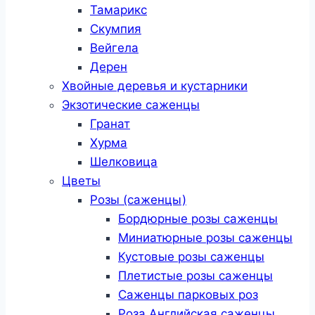
Тамарикс
Скумпия
Вейгела
Дерен
Хвойные деревья и кустарники
Экзотические саженцы
Гранат
Хурма
Шелковица
Цветы
Розы (саженцы)
Бордюрные розы саженцы
Миниатюрные розы саженцы
Кустовые розы саженцы
Плетистые розы саженцы
Саженцы парковых роз
Роза Английская саженцы