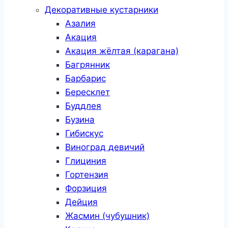
Декоративные кустарники
Азалия
Акация
Акация жёлтая (карагана)
Багрянник
Барбарис
Бересклет
Буддлея
Бузина
Гибискус
Виноград девичий
Глициния
Гортензия
Форзиция
Дейция
Жасмин (чубушник)