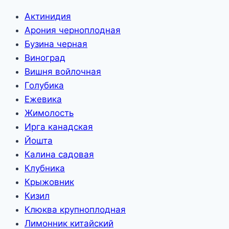
Актинидия
Арония черноплодная
Бузина черная
Виноград
Вишня войлочная
Голубика
Ежевика
Жимолость
Ирга канадская
Йошта
Калина садовая
Клубника
Крыжовник
Кизил
Клюква крупноплодная
Лимонник китайский