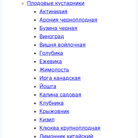
Плодовые кустарники
Актинидия
Арония черноплодная
Бузина черная
Виноград
Вишня войлочная
Голубика
Ежевика
Жимолость
Ирга канадская
Йошта
Калина садовая
Клубника
Крыжовник
Кизил
Клюква крупноплодная
Лимонник китайский