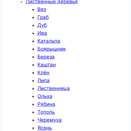
Лиственные деревья
Вяз
Граб
Дуб
Ива
Катальпа
Боярышник
Береза
Каштан
Клён
Липа
Лиственница
Ольха
Рябина
Тополь
Черемуха
Ясень