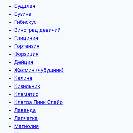
Буддлея
Бузина
Гибискус
Виноград девичий
Глициния
Гортензия
Форзиция
Дейция
Жасмин (чубушник)
Калина
Кизильник
Клематис
Клетра Пинк Спайр
Лаванда
Лапчатка
Магнолия