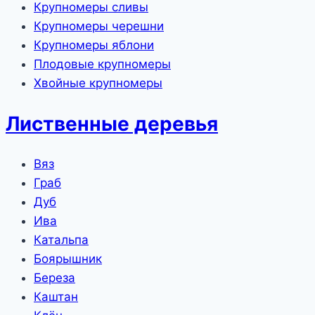
Крупномеры сливы
Крупномеры черешни
Крупномеры яблони
Плодовые крупномеры
Хвойные крупномеры
Лиственные деревья
Вяз
Граб
Дуб
Ива
Катальпа
Боярышник
Береза
Каштан