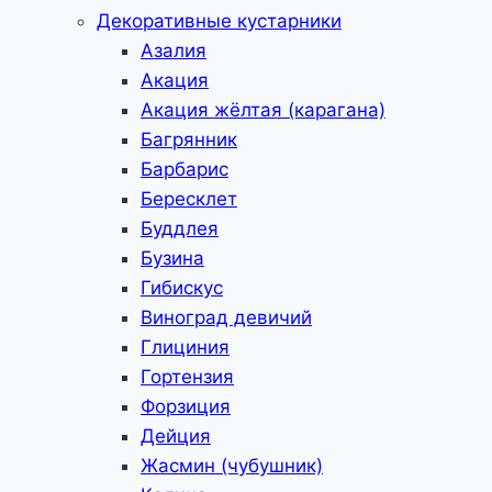
Декоративные кустарники
Азалия
Акация
Акация жёлтая (карагана)
Багрянник
Барбарис
Бересклет
Буддлея
Бузина
Гибискус
Виноград девичий
Глициния
Гортензия
Форзиция
Дейция
Жасмин (чубушник)