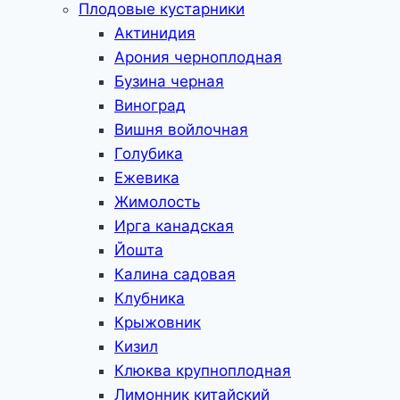
Плодовые кустарники
Актинидия
Арония черноплодная
Бузина черная
Виноград
Вишня войлочная
Голубика
Ежевика
Жимолость
Ирга канадская
Йошта
Калина садовая
Клубника
Крыжовник
Кизил
Клюква крупноплодная
Лимонник китайский