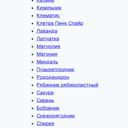
Калина
Кизильник
Клематис
Клетра Пинк Спайр
Лаванда
Лапчатка
Магнолия
Магония
Миндаль
Пузыреплодник
Рододендрон
Рябинник рябинолистный
Сакура
Сирень
Бобовник
Снежноягодник
Спирея