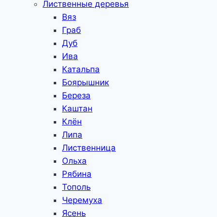
Лиственные деревья
Вяз
Граб
Дуб
Ива
Катальпа
Боярышник
Береза
Каштан
Клён
Липа
Лиственница
Ольха
Рябина
Тополь
Черемуха
Ясень