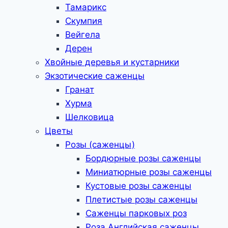
Тамарикс
Скумпия
Вейгела
Дерен
Хвойные деревья и кустарники
Экзотические саженцы
Гранат
Хурма
Шелковица
Цветы
Розы (саженцы)
Бордюрные розы саженцы
Миниатюрные розы саженцы
Кустовые розы саженцы
Плетистые розы саженцы
Саженцы парковых роз
Роза Английская саженцы