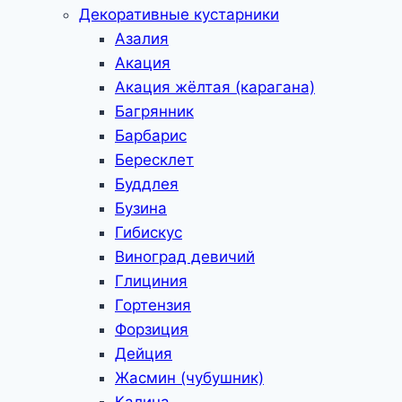
Декоративные кустарники
Азалия
Акация
Акация жёлтая (карагана)
Багрянник
Барбарис
Бересклет
Буддлея
Бузина
Гибискус
Виноград девичий
Глициния
Гортензия
Форзиция
Дейция
Жасмин (чубушник)