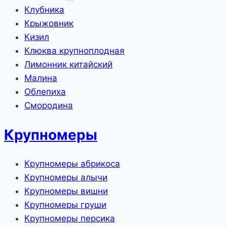
Клубника
Крыжовник
Кизил
Клюква крупноплодная
Лимонник китайский
Малина
Облепиха
Смородина
Крупномеры
Крупномеры абрикоса
Крупномеры алычи
Крупномеры вишни
Крупномеры груши
Крупномеры персика