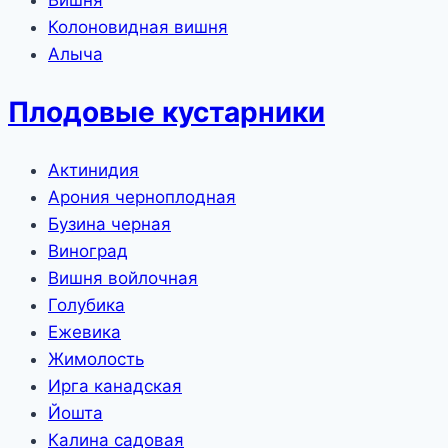
Вишня
Колоновидная вишня
Алыча
Плодовые кустарники
Актинидия
Арония черноплодная
Бузина черная
Виноград
Вишня войлочная
Голубика
Ежевика
Жимолость
Ирга канадская
Йошта
Калина садовая