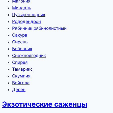
Магония
Миндаль
Пузыреплодник
Рододендрон
Рябинник рябинолистный
Сакура
Сирень
Бобовник
Снежноягодник
Спирея
Тамарикс
Скумпия
Вейгела
Дерен
Экзотические саженцы