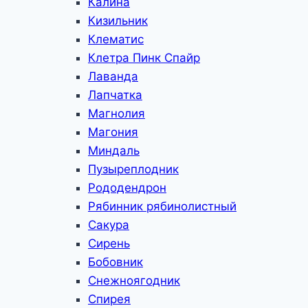
Калина
Кизильник
Клематис
Клетра Пинк Спайр
Лаванда
Лапчатка
Магнолия
Магония
Миндаль
Пузыреплодник
Рододендрон
Рябинник рябинолистный
Сакура
Сирень
Бобовник
Снежноягодник
Спирея