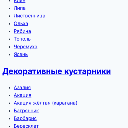
Клён
Липа
Лиственница
Ольха
Рябина
Тополь
Черемуха
Ясень
Декоративные кустарники
Азалия
Акация
Акация жёлтая (карагана)
Багрянник
Барбарис
Бересклет