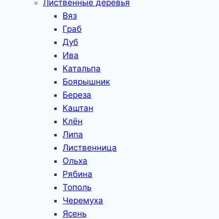
Лиственные деревья
Вяз
Граб
Дуб
Ива
Катальпа
Боярышник
Береза
Каштан
Клён
Липа
Лиственница
Ольха
Рябина
Тополь
Черемуха
Ясень