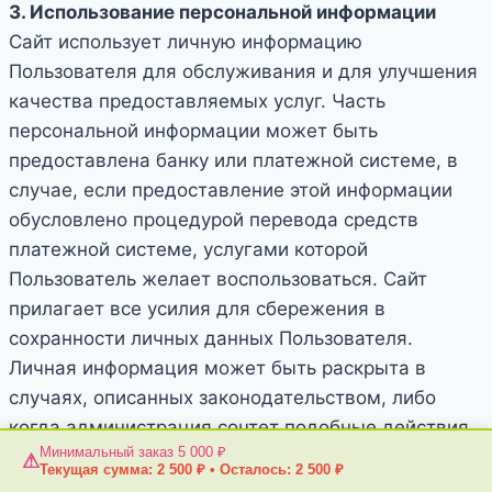
3. Использование персональной информации
Сайт использует личную информацию
Пользователя для обслуживания и для улучшения
качества предоставляемых услуг. Часть
персональной информации может быть
предоставлена банку или платежной системе, в
случае, если предоставление этой информации
обусловлено процедурой перевода средств
платежной системе, услугами которой
Пользователь желает воспользоваться. Сайт
прилагает все усилия для сбережения в
сохранности личных данных Пользователя.
Личная информация может быть раскрыта в
случаях, описанных законодательством, либо
когда администрация сочтет подобные действия
Минимальный заказ 5 000 ₽
необходимыми для соблюдения юридической
⚠
Текущая сумма:
2 500
₽
•
Осталось:
2 500
₽
процедуры, судебного распоряжения или