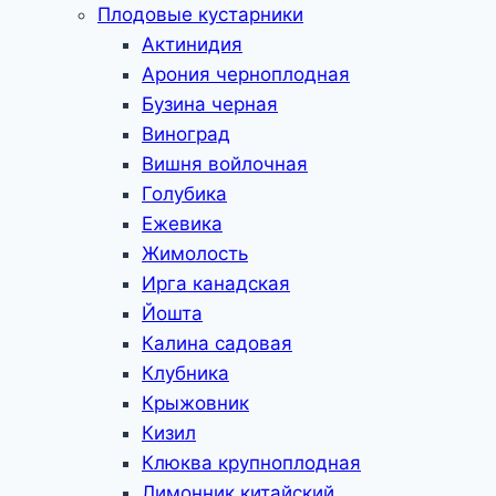
Плодовые кустарники
Актинидия
Арония черноплодная
Бузина черная
Виноград
Вишня войлочная
Голубика
Ежевика
Жимолость
Ирга канадская
Йошта
Калина садовая
Клубника
Крыжовник
Кизил
Клюква крупноплодная
Лимонник китайский