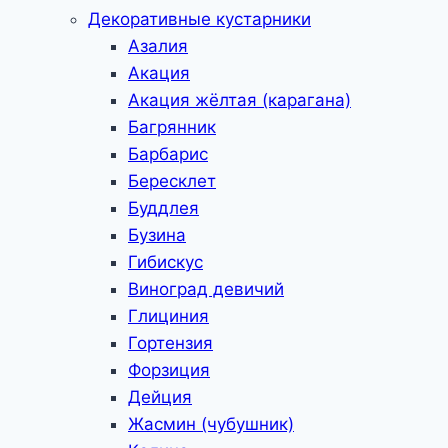
Декоративные кустарники
Азалия
Акация
Акация жёлтая (карагана)
Багрянник
Барбарис
Бересклет
Буддлея
Бузина
Гибискус
Виноград девичий
Глициния
Гортензия
Форзиция
Дейция
Жасмин (чубушник)