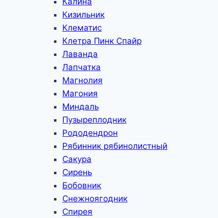
Калина
Кизильник
Клематис
Клетра Пинк Спайр
Лаванда
Лапчатка
Магнолия
Магония
Миндаль
Пузыреплодник
Рододендрон
Рябинник рябинолистный
Сакура
Сирень
Бобовник
Снежноягодник
Спирея