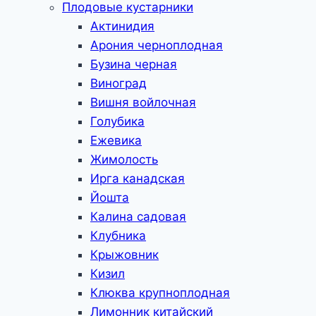
Плодовые кустарники
Актинидия
Арония черноплодная
Бузина черная
Виноград
Вишня войлочная
Голубика
Ежевика
Жимолость
Ирга канадская
Йошта
Калина садовая
Клубника
Крыжовник
Кизил
Клюква крупноплодная
Лимонник китайский