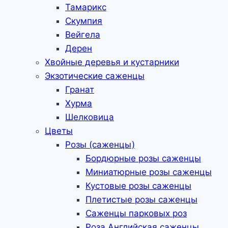
Тамарикс
Скумпия
Вейгела
Дерен
Хвойные деревья и кустарники
Экзотические саженцы
Гранат
Хурма
Шелковица
Цветы
Розы (саженцы)
Бордюрные розы саженцы
Миниатюрные розы саженцы
Кустовые розы саженцы
Плетистые розы саженцы
Саженцы парковых роз
Роза Английская саженцы