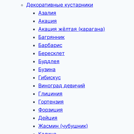
Декоративные кустарники
Азалия
Акация
Акация жёлтая (карагана)
Багрянник
Барбарис
Бересклет
Буддлея
Бузина
Гибискус
Виноград девичий
Глициния
Гортензия
Форзиция
Дейция
Жасмин (чубушник)