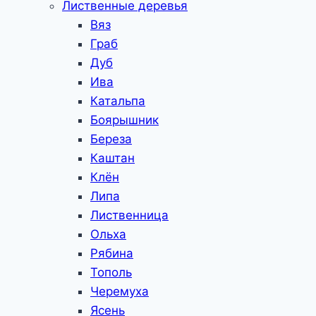
Лиственные деревья
Вяз
Граб
Дуб
Ива
Катальпа
Боярышник
Береза
Каштан
Клён
Липа
Лиственница
Ольха
Рябина
Тополь
Черемуха
Ясень