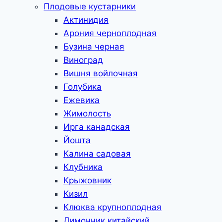
Плодовые кустарники
Актинидия
Арония черноплодная
Бузина черная
Виноград
Вишня войлочная
Голубика
Ежевика
Жимолость
Ирга канадская
Йошта
Калина садовая
Клубника
Крыжовник
Кизил
Клюква крупноплодная
Лимонник китайский