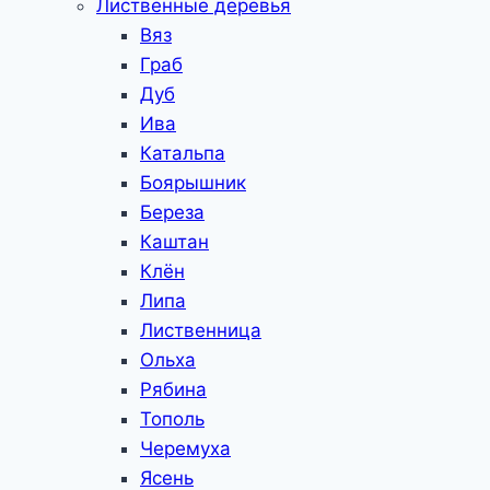
Лиственные деревья
Вяз
Граб
Дуб
Ива
Катальпа
Боярышник
Береза
Каштан
Клён
Липа
Лиственница
Ольха
Рябина
Тополь
Черемуха
Ясень