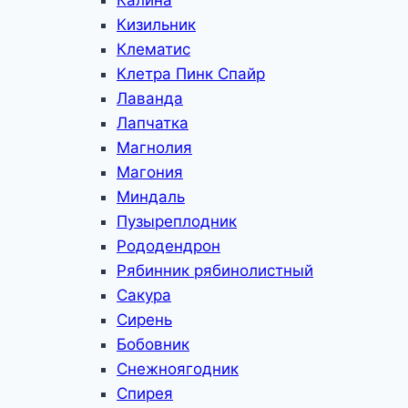
Калина
Кизильник
Клематис
Клетра Пинк Спайр
Лаванда
Лапчатка
Магнолия
Магония
Миндаль
Пузыреплодник
Рододендрон
Рябинник рябинолистный
Сакура
Сирень
Бобовник
Снежноягодник
Спирея