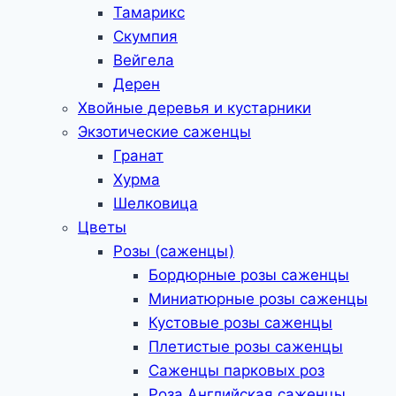
Тамарикс
Скумпия
Вейгела
Дерен
Хвойные деревья и кустарники
Экзотические саженцы
Гранат
Хурма
Шелковица
Цветы
Розы (саженцы)
Бордюрные розы саженцы
Миниатюрные розы саженцы
Кустовые розы саженцы
Плетистые розы саженцы
Саженцы парковых роз
Роза Английская саженцы