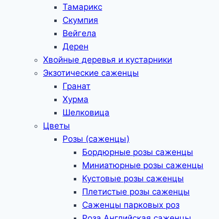
Тамарикс
Скумпия
Вейгела
Дерен
Хвойные деревья и кустарники
Экзотические саженцы
Гранат
Хурма
Шелковица
Цветы
Розы (саженцы)
Бордюрные розы саженцы
Миниатюрные розы саженцы
Кустовые розы саженцы
Плетистые розы саженцы
Саженцы парковых роз
Роза Английская саженцы