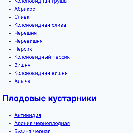
Колоновидная груша
Абрикос
Слива
Колоновидная слива
Черешня
Черевишня
Персик
Колоновидный персик
Вишня
Колоновидная вишня
Алыча
Плодовые кустарники
Актинидия
Арония черноплодная
Бузина черная