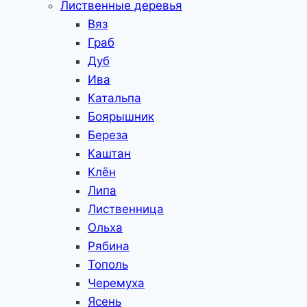
Лиственные деревья
Вяз
Граб
Дуб
Ива
Катальпа
Боярышник
Береза
Каштан
Клён
Липа
Лиственница
Ольха
Рябина
Тополь
Черемуха
Ясень