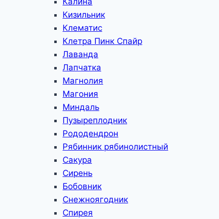
Калина
Кизильник
Клематис
Клетра Пинк Спайр
Лаванда
Лапчатка
Магнолия
Магония
Миндаль
Пузыреплодник
Рододендрон
Рябинник рябинолистный
Сакура
Сирень
Бобовник
Снежноягодник
Спирея