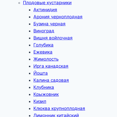
Плодовые кустарники
Актинидия
Арония черноплодная
Бузина черная
Виноград
Вишня войлочная
Голубика
Ежевика
Жимолость
Ирга канадская
Йошта
Калина садовая
Клубника
Крыжовник
Кизил
Клюква крупноплодная
Лимонник китайский