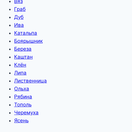
Вяз
Граб
Дуб
Ива
Катальпа
Боярышник
Береза
Каштан
Клён
Липа
Лиственница
Ольха
Рябина
Тополь
Черемуха
Ясень