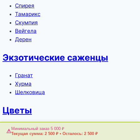
Спирея
Тамарикс
Скумпия
Вейгела
Дерен
Экзотические саженцы
Гранат
Хурма
Шелковица
Цветы
Розы (саженцы)
Минимальный заказ 5 000 ₽
⚠
Текущая сумма:
2 500
₽
•
Осталось:
2 500
₽
Пионы (саженцы)