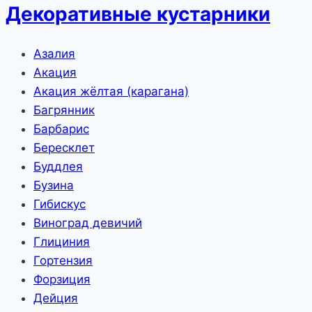
Декоративные кустарники
Азалия
Акация
Акация жёлтая (карагана)
Багрянник
Барбарис
Бересклет
Буддлея
Бузина
Гибискус
Виноград девичий
Глициния
Гортензия
Форзиция
Дейция