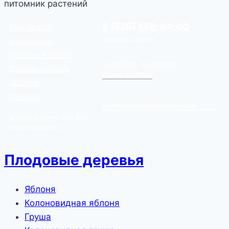
питомник растений
8 (926) 888-84-00
Весь каталог
Заказать звонок
О питомнике
Доставка и оплата
55.356762, 38.368324
Вопросы и ответы
Схема проезда
Гарантии
Контакты
Политика конфиденциальности
© 2026, Розалия Сад. Все
права защищены.
Плодовые деревья
Яблоня
Колоновидная яблоня
Груша