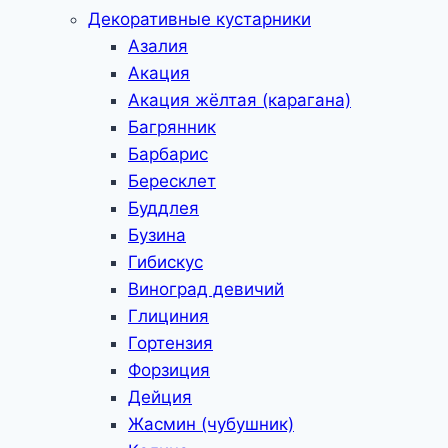
Декоративные кустарники
Азалия
Акация
Акация жёлтая (карагана)
Багрянник
Барбарис
Бересклет
Буддлея
Бузина
Гибискус
Виноград девичий
Глициния
Гортензия
Форзиция
Дейция
Жасмин (чубушник)