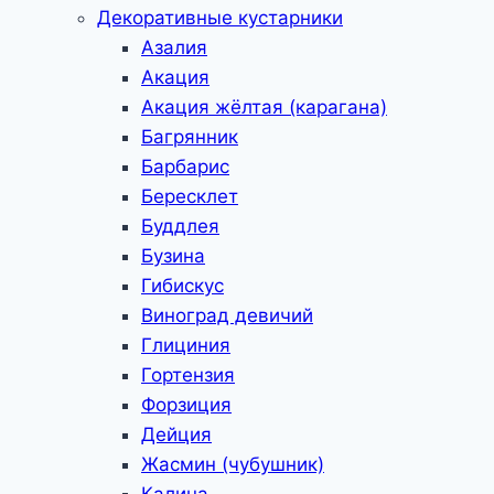
Декоративные кустарники
Азалия
Акация
Акация жёлтая (карагана)
Багрянник
Барбарис
Бересклет
Буддлея
Бузина
Гибискус
Виноград девичий
Глициния
Гортензия
Форзиция
Дейция
Жасмин (чубушник)