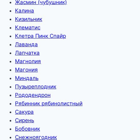
Жасмин (чубушник)
Калина
Кизильник
Клематис
Клетра Пинк Спайр
Лаванда
Лапчатка
Магнолия
Магония
Миндаль
Пузыреплодник
Рододендрон
Рябинник рябинолистный
Сакура
Сирень
Бобовник
Снежноягодник