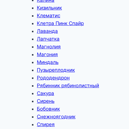
Калина
Кизильник
Клематис
Клетра Пинк Спайр
Лаванда
Лапчатка
Магнолия
Магония
Миндаль
Пузыреплодник
Рододендрон
Рябинник рябинолистный
Сакура
Сирень
Бобовник
Снежноягодник
Спирея