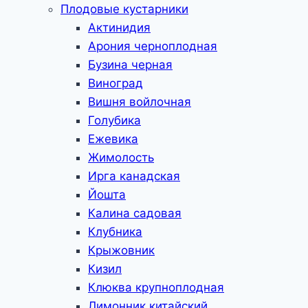
Плодовые кустарники
Актинидия
Арония черноплодная
Бузина черная
Виноград
Вишня войлочная
Голубика
Ежевика
Жимолость
Ирга канадская
Йошта
Калина садовая
Клубника
Крыжовник
Кизил
Клюква крупноплодная
Лимонник китайский