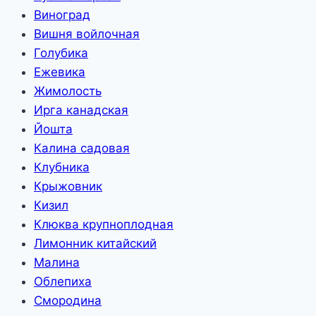
Виноград
Вишня войлочная
Голубика
Ежевика
Жимолость
Ирга канадская
Йошта
Калина садовая
Клубника
Крыжовник
Кизил
Клюква крупноплодная
Лимонник китайский
Малина
Облепиха
Смородина