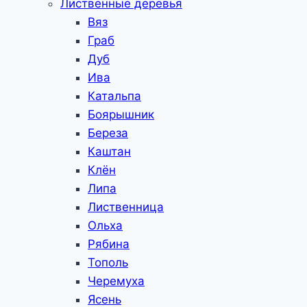
Лиственные деревья
Вяз
Граб
Дуб
Ива
Катальпа
Боярышник
Береза
Каштан
Клён
Липа
Лиственница
Ольха
Рябина
Тополь
Черемуха
Ясень