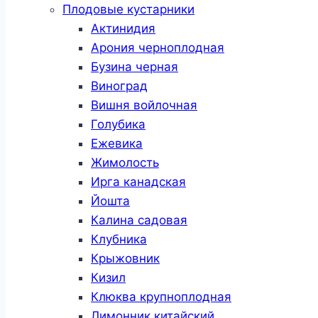
Плодовые кустарники
Актинидия
Арония черноплодная
Бузина черная
Виноград
Вишня войлочная
Голубика
Ежевика
Жимолость
Ирга канадская
Йошта
Калина садовая
Клубника
Крыжовник
Кизил
Клюква крупноплодная
Лимонник китайский