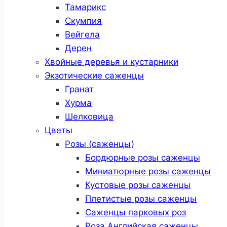
Тамарикс
Скумпия
Вейгела
Дерен
Хвойные деревья и кустарники
Экзотические саженцы
Гранат
Хурма
Шелковица
Цветы
Розы (саженцы)
Бордюрные розы саженцы
Миниатюрные розы саженцы
Кустовые розы саженцы
Плетистые розы саженцы
Саженцы парковых роз
Роза Английская саженцы