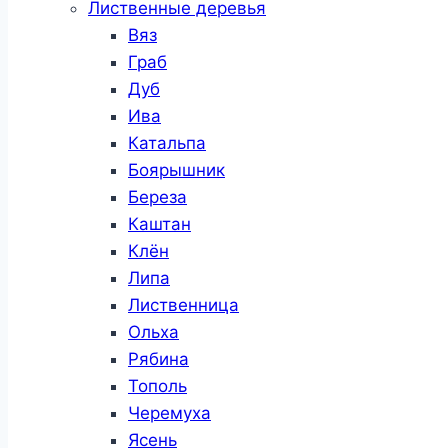
Лиственные деревья
Вяз
Граб
Дуб
Ива
Катальпа
Боярышник
Береза
Каштан
Клён
Липа
Лиственница
Ольха
Рябина
Тополь
Черемуха
Ясень