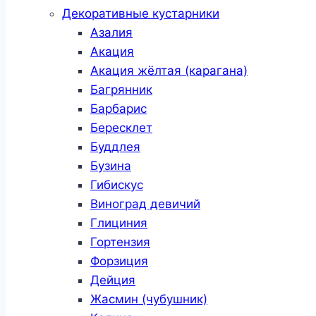
Декоративные кустарники
Азалия
Акация
Акация жёлтая (карагана)
Багрянник
Барбарис
Бересклет
Буддлея
Бузина
Гибискус
Виноград девичий
Глициния
Гортензия
Форзиция
Дейция
Жасмин (чубушник)