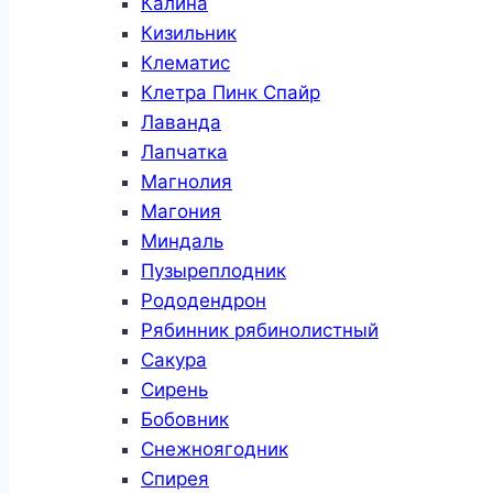
Калина
Кизильник
Клематис
Клетра Пинк Спайр
Лаванда
Лапчатка
Магнолия
Магония
Миндаль
Пузыреплодник
Рододендрон
Рябинник рябинолистный
Сакура
Сирень
Бобовник
Снежноягодник
Спирея