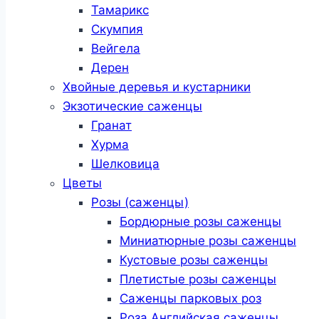
Тамарикс
Скумпия
Вейгела
Дерен
Хвойные деревья и кустарники
Экзотические саженцы
Гранат
Хурма
Шелковица
Цветы
Розы (саженцы)
Бордюрные розы саженцы
Миниатюрные розы саженцы
Кустовые розы саженцы
Плетистые розы саженцы
Саженцы парковых роз
Роза Английская саженцы