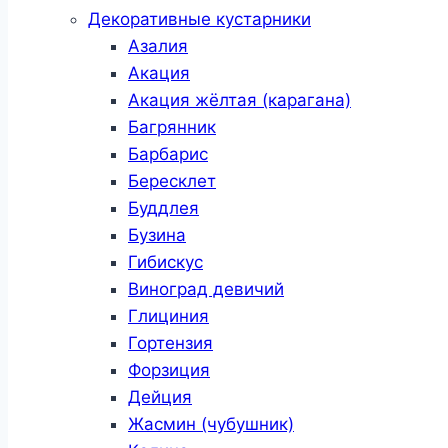
Декоративные кустарники
Азалия
Акация
Акация жёлтая (карагана)
Багрянник
Барбарис
Бересклет
Буддлея
Бузина
Гибискус
Виноград девичий
Глициния
Гортензия
Форзиция
Дейция
Жасмин (чубушник)