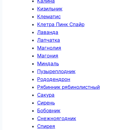
Калина
Кизильник
Клематис
Клетра Пинк Спайр
Лаванда
Лапчатка
Магнолия
Магония
Миндаль
Пузыреплодник
Рододендрон
Рябинник рябинолистный
Сакура
Сирень
Бобовник
Снежноягодник
Спирея