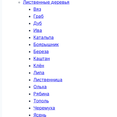
Лиственные деревья
Вяз
Граб
Дуб
Ива
Катальпа
Боярышник
Береза
Каштан
Клён
Липа
Лиственница
Ольха
Рябина
Тополь
Черемуха
Ясень