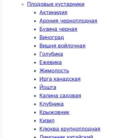
Плодовые кустарники
Актинидия
Арония черноплодная
Бузина черная
Виноград
Вишня войлочная
Голубика
Ежевика
Жимолость
Ирга канадская
Йошта
Калина садовая
Клубника
Крыжовник
Кизил
Клюква крупноплодная
Лимонник китайский