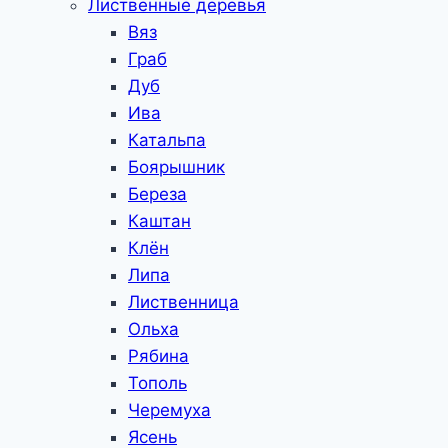
Лиственные деревья
Вяз
Граб
Дуб
Ива
Катальпа
Боярышник
Береза
Каштан
Клён
Липа
Лиственница
Ольха
Рябина
Тополь
Черемуха
Ясень