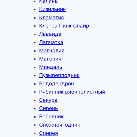
Калина
Кизильник
Клематис
Клетра Пинк Спайр
Лаванда
Лапчатка
Магнолия
Магония
Миндаль
Пузыреплодник
Рододендрон
Рябинник рябинолистный
Сакура
Сирень
Бобовник
Снежноягодник
Спирея