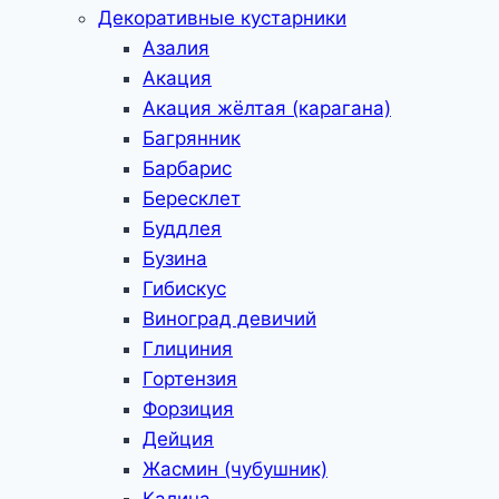
Декоративные кустарники
Азалия
Акация
Акация жёлтая (карагана)
Багрянник
Барбарис
Бересклет
Буддлея
Бузина
Гибискус
Виноград девичий
Глициния
Гортензия
Форзиция
Дейция
Жасмин (чубушник)