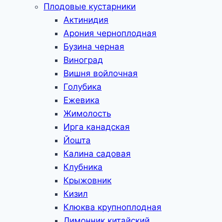
Плодовые кустарники
Актинидия
Арония черноплодная
Бузина черная
Виноград
Вишня войлочная
Голубика
Ежевика
Жимолость
Ирга канадская
Йошта
Калина садовая
Клубника
Крыжовник
Кизил
Клюква крупноплодная
Лимонник китайский