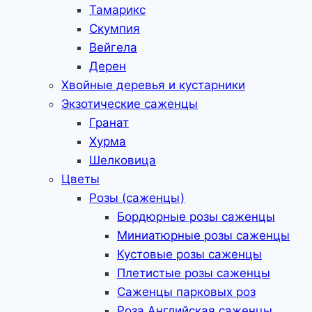
Тамарикс
Скумпия
Вейгела
Дерен
Хвойные деревья и кустарники
Экзотические саженцы
Гранат
Хурма
Шелковица
Цветы
Розы (саженцы)
Бордюрные розы саженцы
Миниатюрные розы саженцы
Кустовые розы саженцы
Плетистые розы саженцы
Саженцы парковых роз
Роза Английская саженцы