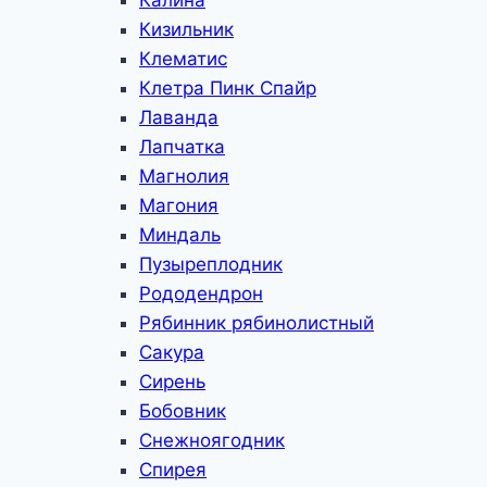
Калина
Кизильник
Клематис
Клетра Пинк Спайр
Лаванда
Лапчатка
Магнолия
Магония
Миндаль
Пузыреплодник
Рододендрон
Рябинник рябинолистный
Сакура
Сирень
Бобовник
Снежноягодник
Спирея