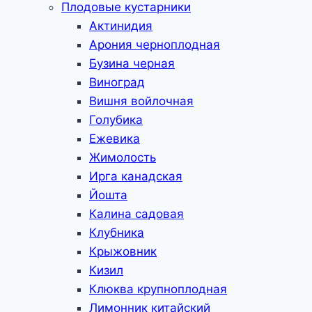
Плодовые кустарники
Актинидия
Арония черноплодная
Бузина черная
Виноград
Вишня войлочная
Голубика
Ежевика
Жимолость
Ирга канадская
Йошта
Калина садовая
Клубника
Крыжовник
Кизил
Клюква крупноплодная
Лимонник китайский