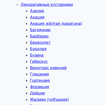
Декоративные кустарники
Азалия
Акация
Акация жёлтая (карагана)
Багрянник
Барбарис
Бересклет
Буддлея
Бузина
Гибискус
Виноград девичий
Глициния
Гортензия
Форзиция
Дейция
Жасмин (чубушник)