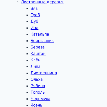
Лиственные деревья
Вяз
Граб
Дуб
Ива
Катальпа
Боярышник
Береза
Каштан
Клён
Липа
Лиственница
Ольха
Рябина
Тополь
Черемуха
Ясень